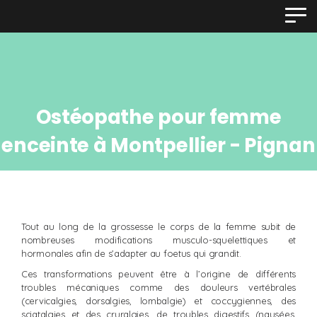
Panneau de gestion des cookies
Ostéopathe pour femme
enceinte à Montpellier - Pignan
Tout au long de la grossesse le corps de la femme subit de
nombreuses modifications musculo-squelettiques et
hormonales afin de s’adapter au foetus qui grandit.
Ces transformations peuvent être à l’origine de différents
troubles mécaniques comme des douleurs vertébrales
(cervicalgies, dorsalgies, lombalgie) et coccygiennes, des
sciatalgies et des cruralgies, de troubles digestifs (nausées,