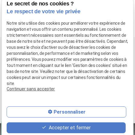
Le secret de nos cookies ?
Le respect de votre vie privée
Adulte
Notre site utilise des cookies pour améliorer votre expérience de
navigation et vous offrir un contenu personnalisé. Les cookies
strictement nécessaires sont essentiels au fonctionnement de
base de notre site et ne peuvent pas être désactivés. Cependant,
vous avez le choix d'activer ou de désactiver les cookies de
personnalisation, de performance et de marketing selon vos
préférences. Vous pouvez modifier vos paramètres de cookies à
tout moment en cliquant sur le lien 'Gestion des cookies' situé en
bas de notre site. Veuillez noter que la désactivation de certains
cookies peut avoir un impact sur certaines fonctionnalités du
site.
Continuer sans accepter
04.81.68.45.19
560 Avenue du mondial de rugby 2007 - 34070 MONTPELLIER
Personnaliser
6 rue Gustave Eiffel - 34570 Pignan
place
contact_page
phone
Accepter et fermer
Mentions légales
Politique de confidentialité
Plan du site