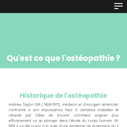
Panneau de gestion des cookies
Qu'est ce que l'ostéopathie ?
Historique de l'ostéopathie
Andrew Taylor Still ( 1828-1917), médecin et chirurgien américain
confronté a son impuissance face à certaines maladies et
obsédé par l'idée de trouver comment soigner plus
efficacement va se plonger dans l'étude du corps humain. En
1874 il va découvrir à la suite d'une épidémie de dysenterie qu il